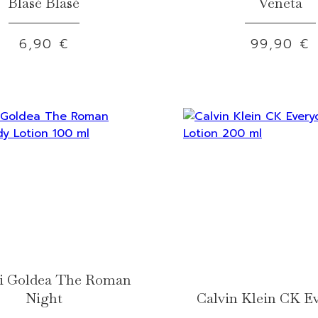
Blasé Blasé
Veneta
6,90 €
99,90 €
i Goldea The Roman
Night
Calvin Klein CK E