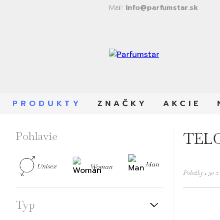
Mail:
info@parfumstar.sk
PRODUKTY
ZNAČKY
AKCIE
Pohlavie
TEL
Man
Unisex
Woman
Položky
1
-
30
z
Typ