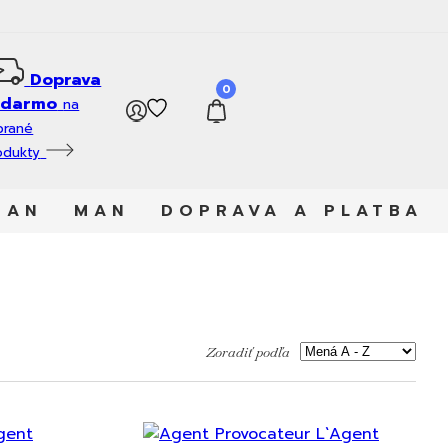
Doprava
0
adarmo
na
brané
odukty
MAN
MAN
DOPRAVA A PLATBA
Zoradiť podľa