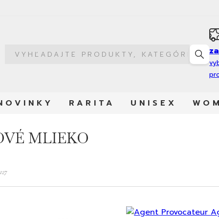
z
vy
pr
NOVINKY
RARITA
UNISEX
WO
OVÉ MLIEKO
127