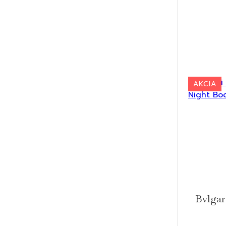
AKCIA
Bvlgar