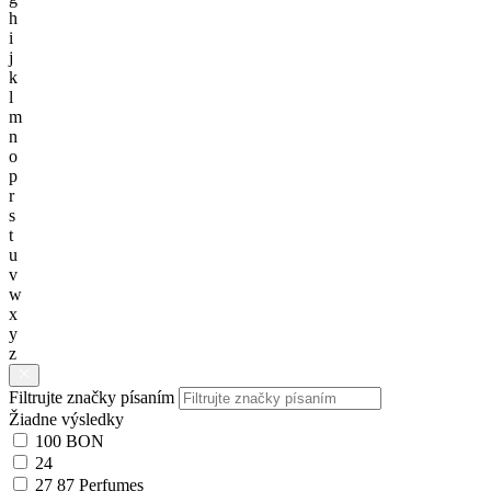
h
i
j
k
l
m
n
o
p
r
s
t
u
v
w
x
y
z
Filtrujte značky písaním
Žiadne výsledky
100 BON
24
27 87 Perfumes