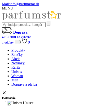
Mail:
info@parfumstar.sk
MENU
Doprava
zadarmo
na vybrané
0
produkty
Produkty
Značky
Akcie
Novinky
Rarita
Unisex
Woman
Man
Doprava a platba
Pohlavie
Unisex