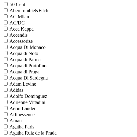
50 Cent
Abercrombie&Fitch
AC Milan
AC/DC
Acca Kappa
Accendis
Accessorize
Acqua Di Monaco
Acqua di Noto
Acqua di Parma
Acqua di Portofino
Acqua di Praga
Acqua Di Sardegna
Adam Levine
Adidas
Adolfo Dominguez
Adrienne Vittadini
Aerin Lauder
Affinessence
Afnan
Agatha Paris
Agatha Ruiz de la Prada