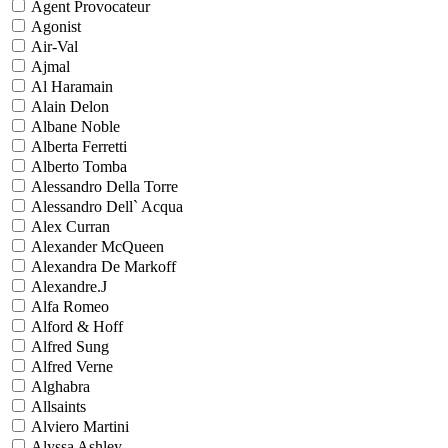
Agent Provocateur
Agonist
Air-Val
Ajmal
Al Haramain
Alain Delon
Albane Noble
Alberta Ferretti
Alberto Tomba
Alessandro Della Torre
Alessandro Dell` Acqua
Alex Curran
Alexander McQueen
Alexandra De Markoff
Alexandre.J
Alfa Romeo
Alford & Hoff
Alfred Sung
Alfred Verne
Alghabra
Allsaints
Alviero Martini
Alyssa Ashley