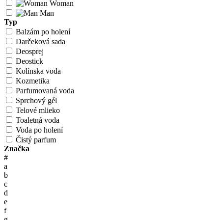
Woman
Man
Typ
Balzám po holení
Darčeková sada
Deosprej
Deostick
Kolínska voda
Kozmetika
Parfumovaná voda
Sprchový gél
Telové mlieko
Toaletná voda
Voda po holení
Čistý parfum
Značka
#
a
b
c
d
e
f
g