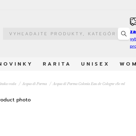
z
vy
pr
NOVINKY
RARITA
UNISEX
WO
ínska voda
Acqua di Parma
Acqua di Parma Colonia Eau de Cologne 180 ml