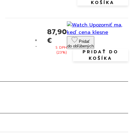
KOŠÍKA
Upozorniť ma,
87,90
keď cena klesne
€
+
Pridať
-
do obľúbených
S DPH
PRIDAŤ DO
(23%)
KOŠÍKA