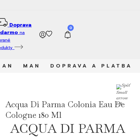
Doprava
0
adarmo
na
brané
odukty
MAN
MAN
DOPRAVA A PLATBA
Späť
Acqua Di Parma Colonia Eau De
Cologne 180 Ml
ACQUA DI PARMA