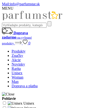
Mail:
info@parfumstar.sk
MENU
Doprava
zadarmo
na vybrané
0
produkty
Produkty
Značky
Akcie
Novinky
Rarita
Unisex
Woman
Man
Doprava a platba
Pohlavie
Unisex