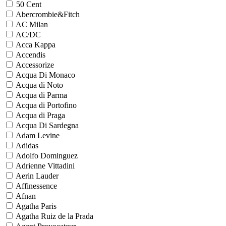
50 Cent
Abercrombie&Fitch
AC Milan
AC/DC
Acca Kappa
Accendis
Accessorize
Acqua Di Monaco
Acqua di Noto
Acqua di Parma
Acqua di Portofino
Acqua di Praga
Acqua Di Sardegna
Adam Levine
Adidas
Adolfo Dominguez
Adrienne Vittadini
Aerin Lauder
Affinessence
Afnan
Agatha Paris
Agatha Ruiz de la Prada