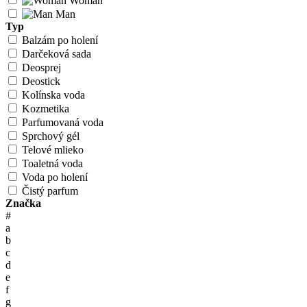
Woman
Man
Typ
Balzám po holení
Darčeková sada
Deosprej
Deostick
Kolínska voda
Kozmetika
Parfumovaná voda
Sprchový gél
Telové mlieko
Toaletná voda
Voda po holení
Čistý parfum
Značka
#
a
b
c
d
e
f
g