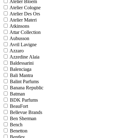
Atelier Bloem
Atelier Cologne
Atelier Des Ors
Atelier Materi
Atkinsons
Attar Collection
Aubusson
Avril Lavigne
Azzaro
Azzedine Alaia
Baldessarini
Balenciaga
Bali Mantra
Balint Parfums
Banana Republic
Batman
BDK Parfums
BeauFort
Bellevue Brands
Ben Sherman
Bench
Benetton
Bentley