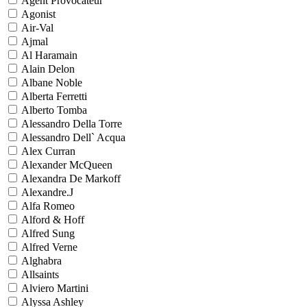
Agent Provocateur
Agonist
Air-Val
Ajmal
Al Haramain
Alain Delon
Albane Noble
Alberta Ferretti
Alberto Tomba
Alessandro Della Torre
Alessandro Dell` Acqua
Alex Curran
Alexander McQueen
Alexandra De Markoff
Alexandre.J
Alfa Romeo
Alford & Hoff
Alfred Sung
Alfred Verne
Alghabra
Allsaints
Alviero Martini
Alyssa Ashley