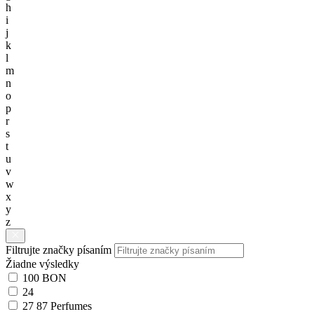
h
i
j
k
l
m
n
o
p
r
s
t
u
v
w
x
y
z
Filtrujte značky písaním
Žiadne výsledky
100 BON
24
27 87 Perfumes