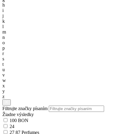
h
i
j
k
l
m
n
o
p
r
s
t
u
v
w
x
y
z
Filtrujte značky písaním
Žiadne výsledky
100 BON
24
27 87 Perfumes