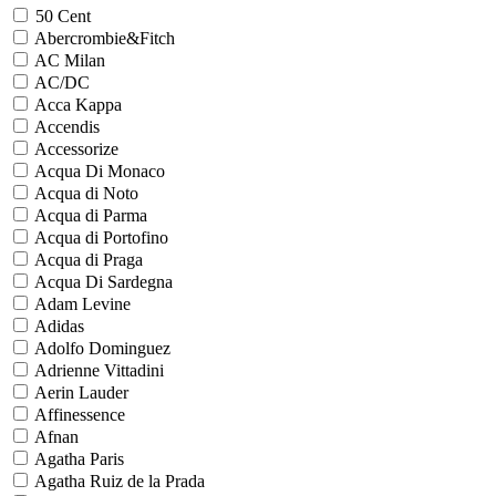
50 Cent
Abercrombie&Fitch
AC Milan
AC/DC
Acca Kappa
Accendis
Accessorize
Acqua Di Monaco
Acqua di Noto
Acqua di Parma
Acqua di Portofino
Acqua di Praga
Acqua Di Sardegna
Adam Levine
Adidas
Adolfo Dominguez
Adrienne Vittadini
Aerin Lauder
Affinessence
Afnan
Agatha Paris
Agatha Ruiz de la Prada