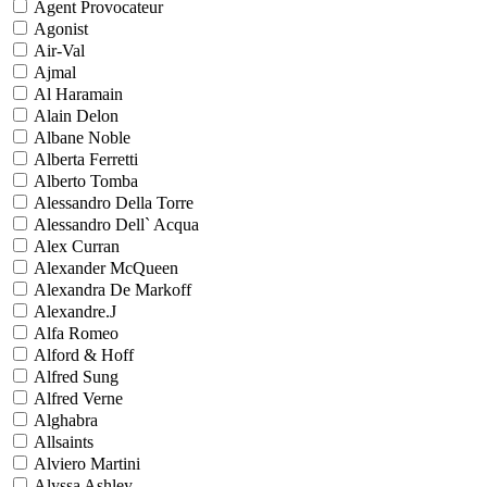
Agent Provocateur
Agonist
Air-Val
Ajmal
Al Haramain
Alain Delon
Albane Noble
Alberta Ferretti
Alberto Tomba
Alessandro Della Torre
Alessandro Dell` Acqua
Alex Curran
Alexander McQueen
Alexandra De Markoff
Alexandre.J
Alfa Romeo
Alford & Hoff
Alfred Sung
Alfred Verne
Alghabra
Allsaints
Alviero Martini
Alyssa Ashley