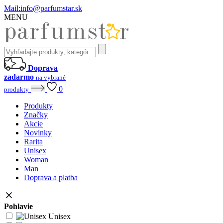
Mail:
info@parfumstar.sk
MENU
Doprava
zadarmo
na vybrané
0
produkty
Produkty
Značky
Akcie
Novinky
Rarita
Unisex
Woman
Man
Doprava a platba
Pohlavie
Unisex