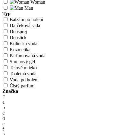
Woman
Man
Typ
Balzám po holení
Darčeková sada
Deosprej
Deostick
Kolínska voda
Kozmetika
Parfumovaná voda
Sprchový gél
Telové mlieko
Toaletná voda
Voda po holení
Čistý parfum
Značka
#
a
b
c
d
e
f
g