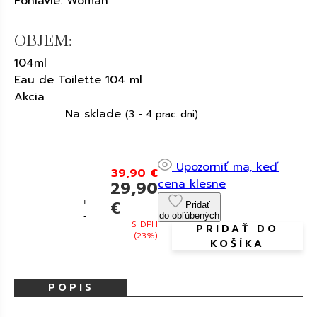
Pohlavie: Woman
OBJEM:
104ml
Eau de Toilette 104 ml
Akcia
Na sklade
(3 - 4 prac. dni)
Upozorniť ma, keď
39,90 €
cena klesne
29,90
+
€
Pridať
-
do obľúbených
S DPH
PRIDAŤ DO
(23%)
KOŠÍKA
POPIS