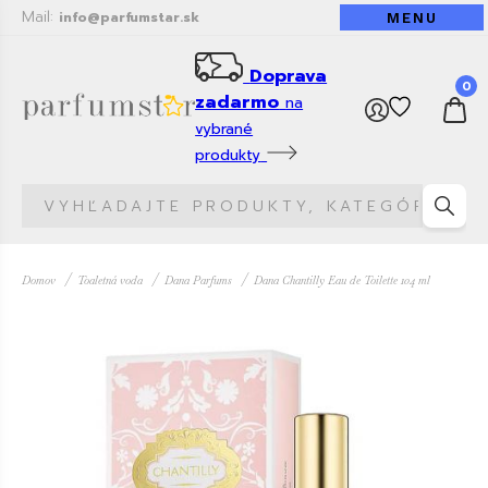
Mail:
info@parfumstar.sk
MENU
Doprava
0
zadarmo
na
vybrané
produkty
Domov
Toaletná voda
Dana Parfums
Dana Chantilly Eau de Toilette 104 ml