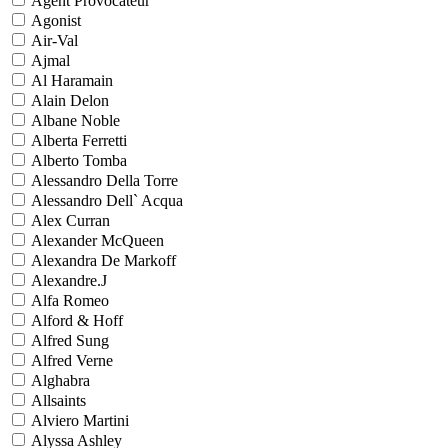
Agent Provocateur
Agonist
Air-Val
Ajmal
Al Haramain
Alain Delon
Albane Noble
Alberta Ferretti
Alberto Tomba
Alessandro Della Torre
Alessandro Dell` Acqua
Alex Curran
Alexander McQueen
Alexandra De Markoff
Alexandre.J
Alfa Romeo
Alford & Hoff
Alfred Sung
Alfred Verne
Alghabra
Allsaints
Alviero Martini
Alyssa Ashley