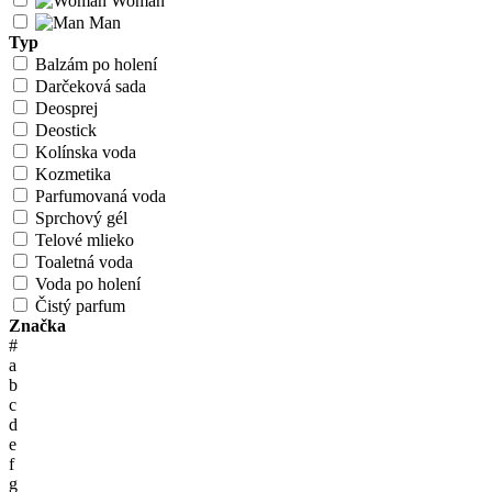
Woman
Man
Typ
Balzám po holení
Darčeková sada
Deosprej
Deostick
Kolínska voda
Kozmetika
Parfumovaná voda
Sprchový gél
Telové mlieko
Toaletná voda
Voda po holení
Čistý parfum
Značka
#
a
b
c
d
e
f
g