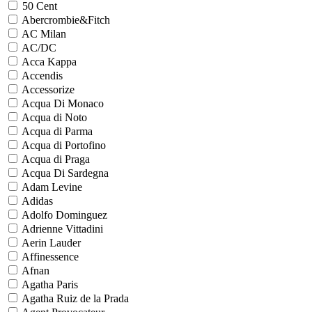
50 Cent
Abercrombie&Fitch
AC Milan
AC/DC
Acca Kappa
Accendis
Accessorize
Acqua Di Monaco
Acqua di Noto
Acqua di Parma
Acqua di Portofino
Acqua di Praga
Acqua Di Sardegna
Adam Levine
Adidas
Adolfo Dominguez
Adrienne Vittadini
Aerin Lauder
Affinessence
Afnan
Agatha Paris
Agatha Ruiz de la Prada