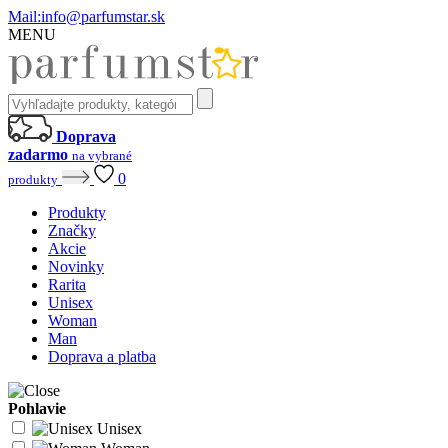
Mail:
info@parfumstar.sk
MENU
Doprava
zadarmo
na vybrané
0
produkty
Produkty
Značky
Akcie
Novinky
Rarita
Unisex
Woman
Man
Doprava a platba
Pohlavie
Unisex