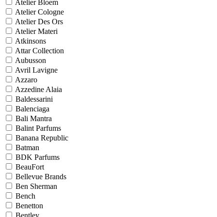
Atelier Bloem
Atelier Cologne
Atelier Des Ors
Atelier Materi
Atkinsons
Attar Collection
Aubusson
Avril Lavigne
Azzaro
Azzedine Alaia
Baldessarini
Balenciaga
Bali Mantra
Balint Parfums
Banana Republic
Batman
BDK Parfums
BeauFort
Bellevue Brands
Ben Sherman
Bench
Benetton
Bentley