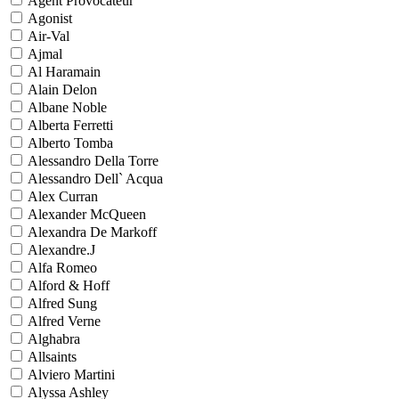
Agent Provocateur
Agonist
Air-Val
Ajmal
Al Haramain
Alain Delon
Albane Noble
Alberta Ferretti
Alberto Tomba
Alessandro Della Torre
Alessandro Dell` Acqua
Alex Curran
Alexander McQueen
Alexandra De Markoff
Alexandre.J
Alfa Romeo
Alford & Hoff
Alfred Sung
Alfred Verne
Alghabra
Allsaints
Alviero Martini
Alyssa Ashley