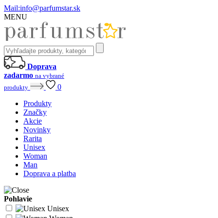
Mail:
info@parfumstar.sk
MENU
Doprava
zadarmo
na vybrané
0
produkty
Produkty
Značky
Akcie
Novinky
Rarita
Unisex
Woman
Man
Doprava a platba
Pohlavie
Unisex