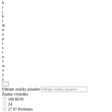
h
i
j
k
l
m
n
o
p
r
s
t
u
v
w
x
y
z
Filtrujte značky písaním
Žiadne výsledky
100 BON
24
27 87 Perfumes