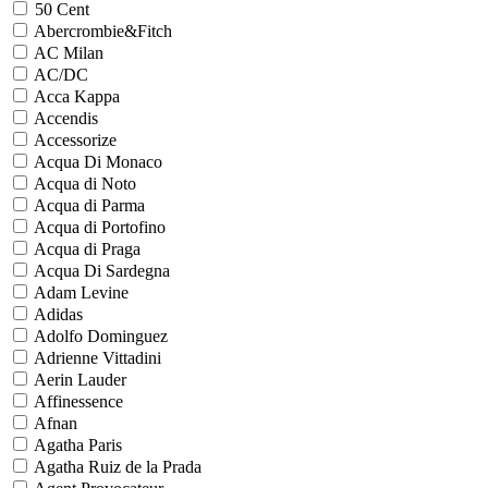
50 Cent
Abercrombie&Fitch
AC Milan
AC/DC
Acca Kappa
Accendis
Accessorize
Acqua Di Monaco
Acqua di Noto
Acqua di Parma
Acqua di Portofino
Acqua di Praga
Acqua Di Sardegna
Adam Levine
Adidas
Adolfo Dominguez
Adrienne Vittadini
Aerin Lauder
Affinessence
Afnan
Agatha Paris
Agatha Ruiz de la Prada