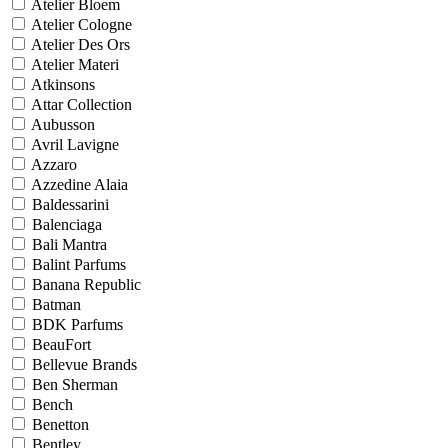
Atelier Bloem
Atelier Cologne
Atelier Des Ors
Atelier Materi
Atkinsons
Attar Collection
Aubusson
Avril Lavigne
Azzaro
Azzedine Alaia
Baldessarini
Balenciaga
Bali Mantra
Balint Parfums
Banana Republic
Batman
BDK Parfums
BeauFort
Bellevue Brands
Ben Sherman
Bench
Benetton
Bentley