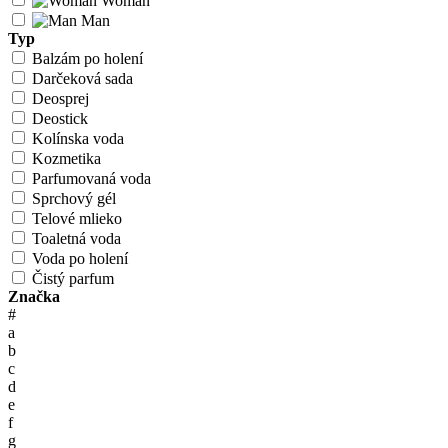
Woman
Man
Typ
Balzám po holení
Darčeková sada
Deosprej
Deostick
Kolínska voda
Kozmetika
Parfumovaná voda
Sprchový gél
Telové mlieko
Toaletná voda
Voda po holení
Čistý parfum
Značka
#
a
b
c
d
e
f
g