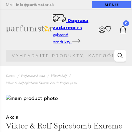
Mail:
info@parfumstar.sk
MENU
Doprava
0
zadarmo
na
vybrané
produkty
Domov
Parfumovaná voda
Viktor&Rolf
Viktor & Rolf Spicebomb Extreme Eau de Parfum 90 ml
Akcia
Viktor & Rolf Spicebomb Extreme