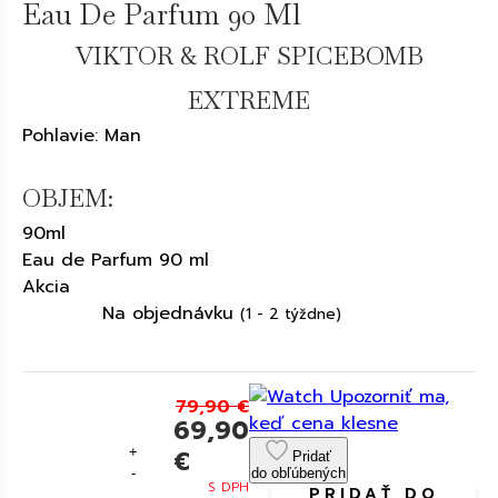
Eau De Parfum 90 Ml
VIKTOR & ROLF SPICEBOMB
EXTREME
Pohlavie: Man
OBJEM:
90ml
Eau de Parfum 90 ml
Akcia
Na objednávku
(1 - 2 týždne)
Upozorniť ma,
79,90 €
keď cena klesne
69,90
+
€
Pridať
-
do obľúbených
S DPH
PRIDAŤ DO