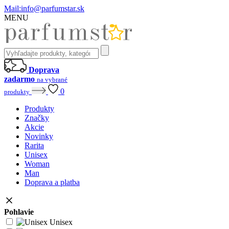
Mail:
info@parfumstar.sk
MENU
Doprava
zadarmo
na vybrané
0
produkty
Produkty
Značky
Akcie
Novinky
Rarita
Unisex
Woman
Man
Doprava a platba
Pohlavie
Unisex