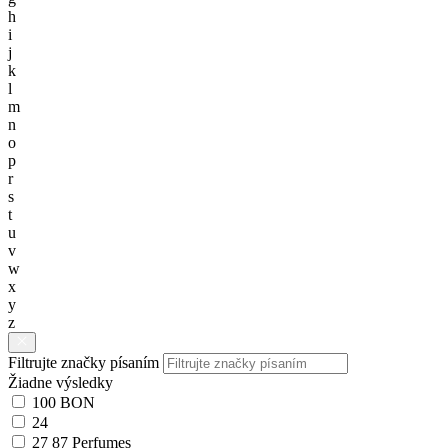
h
i
j
k
l
m
n
o
p
r
s
t
u
v
w
x
y
z
Filtrujte značky písaním
Žiadne výsledky
100 BON
24
27 87 Perfumes