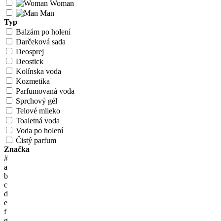
Woman
Man
Typ
Balzám po holení
Darčeková sada
Deosprej
Deostick
Kolínska voda
Kozmetika
Parfumovaná voda
Sprchový gél
Telové mlieko
Toaletná voda
Voda po holení
Čistý parfum
Značka
#
a
b
c
d
e
f
g