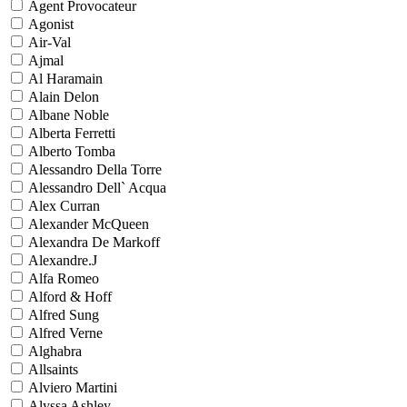
Agent Provocateur
Agonist
Air-Val
Ajmal
Al Haramain
Alain Delon
Albane Noble
Alberta Ferretti
Alberto Tomba
Alessandro Della Torre
Alessandro Dell` Acqua
Alex Curran
Alexander McQueen
Alexandra De Markoff
Alexandre.J
Alfa Romeo
Alford & Hoff
Alfred Sung
Alfred Verne
Alghabra
Allsaints
Alviero Martini
Alyssa Ashley