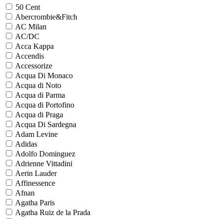
50 Cent
Abercrombie&Fitch
AC Milan
AC/DC
Acca Kappa
Accendis
Accessorize
Acqua Di Monaco
Acqua di Noto
Acqua di Parma
Acqua di Portofino
Acqua di Praga
Acqua Di Sardegna
Adam Levine
Adidas
Adolfo Dominguez
Adrienne Vittadini
Aerin Lauder
Affinessence
Afnan
Agatha Paris
Agatha Ruiz de la Prada